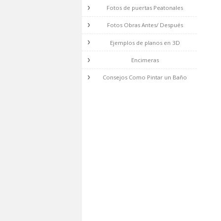
Fotos de escaleras de madera
Fotos de Toldos
Fotos de barandillas metalicas
Fotos de puertas Peatonales
Fotos Obras Antes/ Después
Ejemplos de planos en 3D
Encimeras
Consejos Como Pintar un Baño