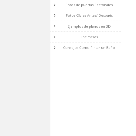
Fotos de escaleras de madera
Fotos de Toldos
Fotos de barandillas metalicas
Fotos de puertas Peatonales
Fotos Obras Antes/ Después
Ejemplos de planos en 3D
Encimeras
Consejos Como Pintar un Baño