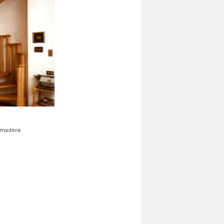
6
Escaleras de madera