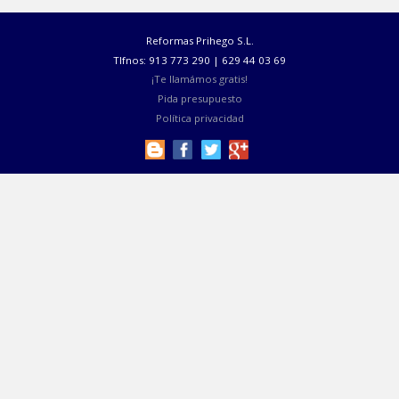
Reformas Prihego S.L.
Tlfnos: 913 773 290 | 629 44 03 69
¡Te llamámos gratis!
Pida presupuesto
Política privacidad