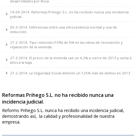
11-04-2018.- Reforma de Tarima. Catálogo Finfloor 2018
20-11-2015. Nueva colección Inspira, realizada con materiales
desarrollados por Roca.
19-09-2014. Reformas Prihego S.L. no ha recibido nunca una inci
judicial.
05-3-2014. Diferencias entre una vitrocerámica normal y una de
inducción.
27-2-2014. Tipo reducido (10%) de IVA en las obras de renovación
reparación de la vivienda
27-2-2014. El precio de la vivienda cae un 4,2% a cierre de 2013 
años a la baja
27-2-2014. La Seguridad Social detectó un 125% más de delitos 
Reformas Prihego S.L. no ha recibido nunca una
incidencia judicial.