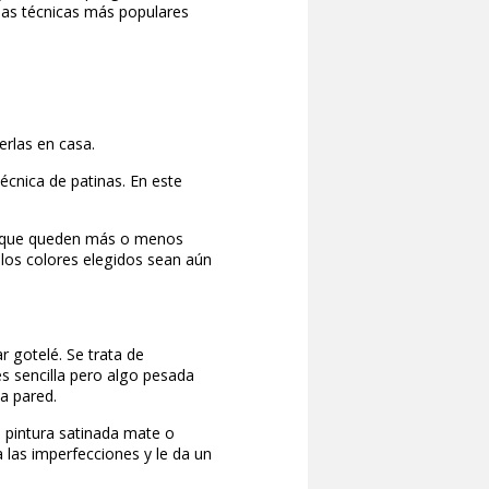
más importantes y sobre los que girará el resto
zcas cuáles son las técnicas más populares
perfecta.
ra cada pared.
elado puedes hacerlas en casa.
 difuminar o la técnica de patinas. En este
 darles color para que queden más o menos
pueden hacer que los colores elegidos sean aún
pués del popular gotelé. Se trata de