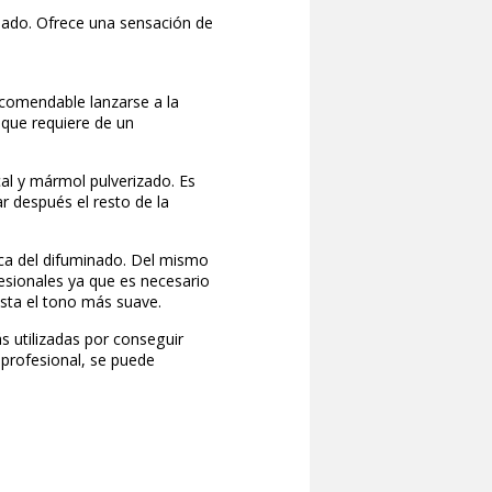
. La aplicación es sencilla pero algo pesada
 esponja sobre la pared.
rfecto es el de la pintura satinada mate o
illa, porque tapa las imperfecciones y le da un
écnica del craquelado. Ofrece una sensación de
intura acrílica.
llo no resulta recomendable lanzarse a la
cnica complicada que requiere de un
orada a base de cal y mármol pulverizado. Es
 debemos recargar después el resto de la
rguen.
ginal, es la técnica del difuminado. Del mismo
un grupo de profesionales ya que es necesario
do más intenso hasta el tono más suave.