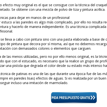
conseguir cierto efecto óptico de profundidad y volumen
ya que ha de hacerse dando pequeños golpecitos con la
El tipo de pintura necesaria para que el resultado sea pe
pintura al agua. Es una técnica perfecta, además de senc
toque especial a la pintura de la casa.
Otro efecto muy original es el que se consigue con la t
agrietado. Se obtiene con una mezcla de polvo de tiza y p
Técnicas para dejar en manos de un profesional
Dar estuco a las paredes es algo más complicado, por e
aventura y hacerlo de manera independiente. Es una té
profesional.
No se lleva a cabo con pintura sino con una pasta elab
un tipo de pintura que decora por sí misma, así que no
habitación con demasiados colores o elementos que ca
Una de las menos utilizadas, pero no por ello menos ori
modo que con el estucado, es necesario que la realice 
utilizar una pistola que degrada el color desde su esta