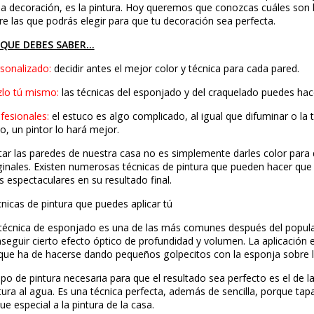
Tecnicas Decorativas de Pintura
A la hora de decorar nuestra casa, uno de los detalles 
de la decoración, es la pintura. Hoy queremos que cono
entre las que podrás elegir para que tu decoración sea 
LO QUE DEBES SABER...
Personalizado:
decidir antes el mejor color y técnica pa
Hazlo tú mismo:
las técnicas del esponjado y del craqu
Profesionales:
el estuco es algo complicado, al igual que
caso, un pintor lo hará mejor.
Pintar las paredes de nuestra casa no es simplemente
originales. Existen numerosas técnicas de pintura que 
más espectaculares en su resultado final.
Técnicas de pintura que puedes aplicar tú
La técnica de esponjado es una de las más comunes des