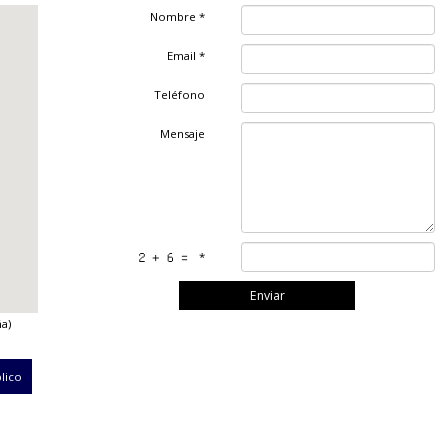
PIDA PRESUPUES
Nombre
*
Email
*
Teléfono
Mensaje
*
rid (España)