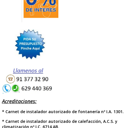
* Asesoram
iento
* Atención personalizada
*
Calidad
*
Rapidez
*
Eficacia
* Confianza