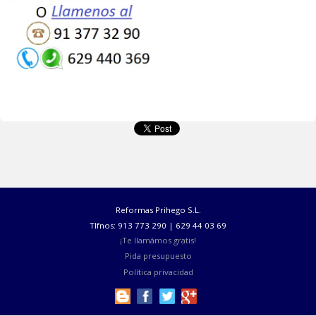
Formas de pago:
*
Pinche aquí
para Particulares
*
Pinche aquí
para Comunidades