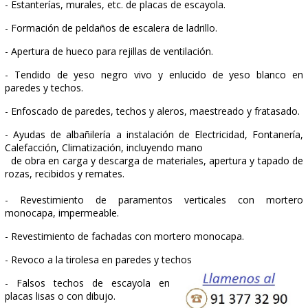
- Recibido y aplomado de
rejas metálicas, con mortero
de cemento y arena, apertura
y tapado de huecos para
garras.
- Suministro y recibido y
aplomado de armazones para
puertas correderas
empotradas en tabique.
- Recibido de Bañeras y
Platos de Ducha.
- Colocación y recibido de
garras de pasamanos de
cualquier tipo.
- Suministro y colocación de rejillas de ventilación.
- Estanterías, murales, etc. de placas de escayola.