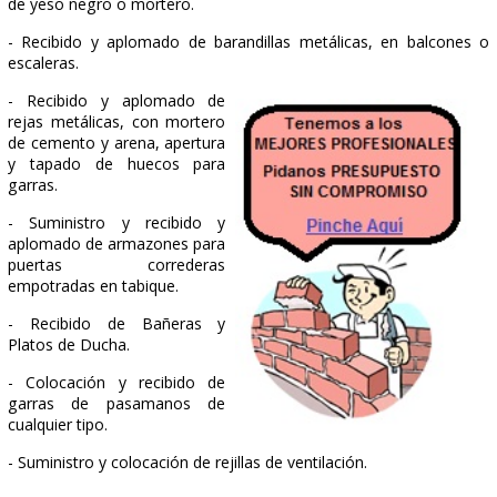
- Fábrica de ladrillo cara vista, recibido con mortero de c
arena, replanteado y aplomado.
- Tabique de ladrillo hueco
sencillo o doble, tabicon, 1/2 o 1
pie de espesor, recibido con
pasta de yeso negro,
replanteado y aplomado.
- Tabiquería de placa de yeso Pladur, para trasd
directo, para tabiques de interior y techos.
- Forramiento en Pladur de vigas, pilares, mochetas, etc...
- Tabicas de Pladur verticales, fajas, tapetas, etc..., cada 
una placa N-15.
- Recibido y aplomado de cercos en tabiquería y muros co
de yeso negro o mortero.
- Recibido y aplomado de barandillas metálicas, en bal
escaleras.