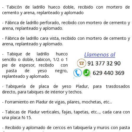
- Hormigones elaborados en central,
incluso vertido, compactado para soleras,
zanjas, zapatas, forjados, etc…
- Hormigones armados para soleras,
zanjas, zapatas, forjados, etc…
- Bordillos de hormigón monocapa.
- Arqueta-sumidero de hormigón HM-20 en drenaje longit
construida in situ.
- Forjado de 20 + 4 cm. Formado a base de vigue
hormigón pretensadas autor resistentes.
- Tabicón de ladrillo hueco doble, recibido con mor
cemento y arena, replanteado y aplomado
- Fábrica de ladrillo perforado, recibido con mortero de c
arena, replanteado y aplomado.