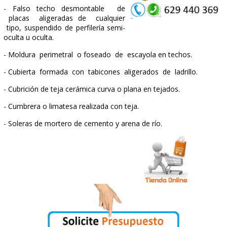
- Formación de peldaños de escalera de ladrillo.
- Apertura de hueco para rejillas de ventilación.
- Tendido de yeso negro vivo y enlucido de yeso bl
paredes y techos.
- Enfoscado de paredes, techos y aleros, maestreado y fra
- Ayudas de albañilería a instalación de Electricidad, Fon
Calefacción, Climatización, incluyendo mano
de obra en carga y descarga de materiales, apertura y ta
rozas, recibidos y remates.
- Revestimiento de paramentos verticales con m
monocapa, impermeable.
- Revestimiento de fachadas con mortero monocapa.
- Revoco a la tirolesa en paredes y techos
- Falsos techos de escayola en