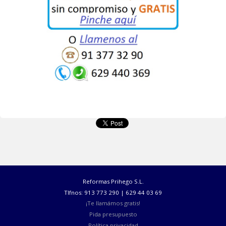
placas lisas o con dibujo.
- Falso techo desmontable de
placas aligeradas de cualquier
tipo, suspendido de perfilería semi-
oculta u oculta.
- Moldura perimetral o foseado de escayola en techos.
- Cubierta formada con tabicones aligerados de ladrillo.
- Cubrición de teja cerámica curva o plana en tejados.
- Cumbrera o limatesa realizada con teja.
- Soleras de mortero de cemento y arena de río.