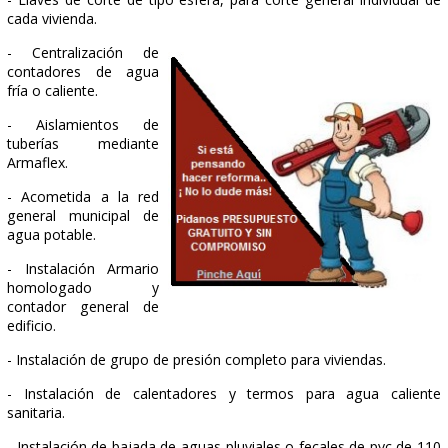
- Tubería de drenaje enterrada de
PVC corrugado simple circular
ranurado.
- Colector de saneamiento
enterrado de PVC de pared
compacta.
- Sumidero sinfónico de fundición de 250x250 mm, con 
circular de fundición y con salida vertical u horizontal.
- Acometida de la red de drenaje a la red general mun
- Tubería corrugada de PVC circular, ranurada.
- Llaves de corte de tipo esfera, para corte general indiv
cada vivienda.
- Centralización de
contadores de agua
fría o caliente.
- Aislamientos de