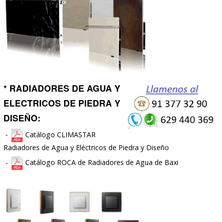
* MAMPARAS:
-
Catálogo GME de Mamparas de Ducha y
Bañera
-
Catálogo
NESGUEL-VITALBATH
de Mamparas de Du
Bañera