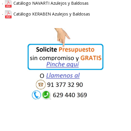
* PINTURA
:
-
C
olores Pintura Carta Ral