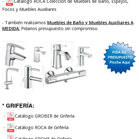
* MUEBLES DE BAÑO, ESPEJOS Y AUXILIA
Catálogo SALGAR
-
"General"
Muebles de Baño,
Espejos, Focos y Muebles Auxiliares
Catálogo SALGAR
-
"Ofertas"
Muebles de Baño,
Espejos, Focos y Muebles Auxiliares
.
Catálogo ROYO "Modular"
Muebles de Baño, Espejos
-
Focos y Muebles Auxiliares
Catálogo ROYO "Ofertas"
Muebles de Baño, Espejos
-
y Muebles Auxiliares
-
Catálogo ROCA Colección de
Muebles de Baño, Espej
Focos y Muebles Auxiliares