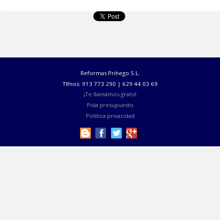
* MOLDURAS, COLUMNAS, ARCOS Y CORN
DE ESCAYOLA
:
-
Catálogo de Molduras,
Columnas, Arcos y Cornisas de
Escayolas