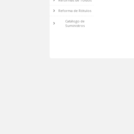
y Encimeras de
Cocina
Reforma de Pintura
y Decoración
Reforma de Aire
Acondicionado
Reformas de
Cristalería
Reformas de Toldos
Reforma de Rótulos
Catálogo de
Suministros