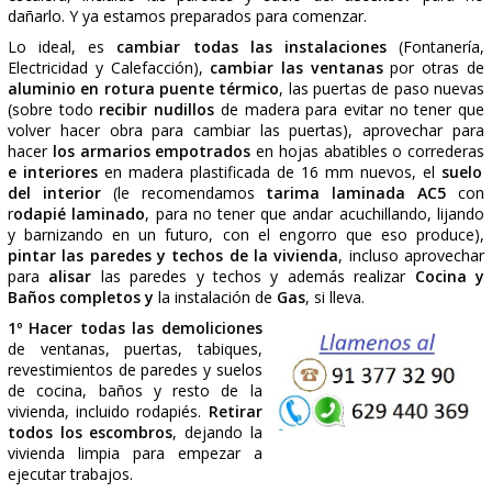
recomendamos que la
ejecute una sola empresa
, para 
la única responsable de todo, así como los trabajado
importantes
(Albañiles, Fontaneros, Calefactores, Electr
y Pintores)
estén integrados
en nómina
de dicha empresa
Una vez dicho esto,
tapamos todo
el suelo mediante c
plástico, desde la puerta de entrada hasta la puerta del as
escalera, incluido las paredes y suelo del
ascensor
pa
dañarlo. Y ya estamos
preparados para comenzar.
Lo ideal, es
cambiar todas las instalaciones
(Font
Electricidad y Calefacción),
cambiar las ventanas
por o