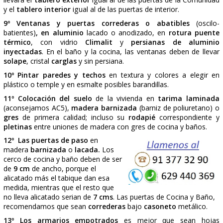
Duvall
; de
condensación
).
- Aire Acondicionado
en tubería de
cobre
para e
tubería de
pvc
para desagües, aprovechar para e
todos los desagüe de las máquinas y que desag
bajantes generales o botes sinfónicos, tambi
conexiones eléctricas entre aparatos.
5º Alicatar paredes
de Cocina 
con
azulejo de primera calid
no tener problemas el día de 
antes elegir bien el diseño
colocación del azulejo.
Pinche aquí,
para ver
fotos de
de decoración de cocina
Pinche aquí
, para ver
fotos de ideas de decoración de 
6º Falso techo de pladur
en Cocina y Baños o toda la vi
para acoplar focos empotrados (Recomendamos tipo led).
7º Solado de suelo
de Cocina y Baños con un pavimento
de primera calidad
. Aconsejamos tonos oscurecidos p