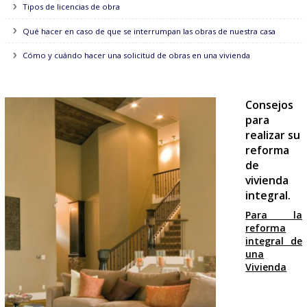
Como Iluminar bien los Espejos
La mejor iluminación para decorar
¿Qué es el coeficiente de una vivienda?
El certificado de eficiencia energética de las viviendas
Inspección Técnica de Edificaciones
Horario para hacer obras en un inmueble
Tipos de licencias de obra
Qué hacer en caso de que se interrumpan las obras de nuestra ca
Cómo y cuándo hacer una solicitud de obras en una vivienda
Cons
para