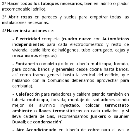
aluminio en rotura puente térmico
, las puertas de pas
(sobre todo
recibir nudillos
de madera para evitar no te
volver hacer obra para cambiar las puertas), aprovech
hacer
los armarios empotrados
en hojas abatibles o cor
e interiores
en madera plastificada de 16 mm nuevos, 
del interior
(le recomendamos
tarima laminada A
r
odapié laminado
, para no tener que andar acuchillando,
y barnizando en un futuro, con el engorro que eso pr
pintar las paredes y techos de la vivienda
, incluso ap
para
alisar
las paredes y techos y además realizar
Co
Baños
completos y
la instalación de
Gas
, si lleva.
1º Hacer todas las demoliciones
de ventanas, puertas, tabiques,
revestimientos de paredes y suelos
de cocina, baños y resto de la
vivienda, incluido rodapiés.
Retirar
todos los escombros
, dejando la
vivienda limpia para empezar a
ejecutar trabajos.
2º Hacer todos los tabiques necesarios
, bien en ladr
illo 