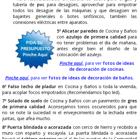
(recomendable ladrillo).
3º Abrir rozas
en paredes y suelos para empotrar to
instalaciones necesarias.
4º Hacer instalaciones
de:
- Electricidad
completa (
cuadro nuevo
con
Autom
independientes
para cada electrodoméstico y re
vivienda, cable libre de halógenos, tubo corrugado, 
mecanismos
elegidos).
- Fontanería
completa (todo en tubería
multicapa
, 
para cocina, baños y generales desde cocina hasta
así como tramo general hasta la vertical del edific
hablando con la Comunidad deberíamos aprovech
cambiarla).
- Calefacción
para radiadores y caldera (siendo tam
tubería
multicapa
, forrada; montaje de
radiadores
mejor de aluminio inyectado, colocar
term
ambiente
o
llaves termostáticas
en cada radiador
lleva caldera de Gas, recomendamos
Junkers o 