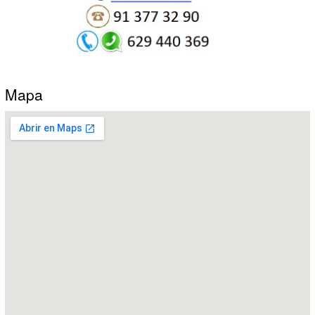
Leer más →
Pida Presupuesto
Video